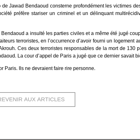
o de Jawad Bendaoud consterne profondément les victimes des
iété préfère stariser un criminel et un délinquant multirécidiv
d Bendaoud a insulté les parties civiles et a même été jugé cou
aiteurs terroristes, en l’occurrence d’avoir fourni un logement 
rouh. Ces deux terroristes responsables de la mort de 130 pe
aoud. La cour d’appel de Paris a jugé que ce dernier savait bien
r Paris. Ils ne devraient faire rire personne.
REVENIR AUX ARTICLES